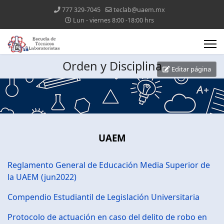
777 329-7045
teclab@uaem.mx
Lun - viernes 8:00 -18:00 hrs
Orden y Disciplina
Editar página
UAEM
Reglamento General de Educación Media Superior de
la UAEM (jun2022)
Compendio Estudiantil de Legislación Universitaria
Protocolo de actuación en caso del delito de robo en