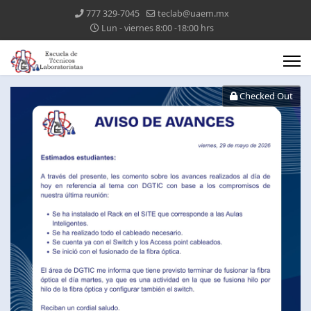
777 329-7045
teclab@uaem.mx
Lun - viernes 8:00 -18:00 hrs
Checked Out