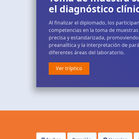
el diagnóstico clíni
Al finalizar el diplomado, los particip
competencias en la toma de muestras
precisa y estandarizada, promoviendo 
preanalítica y la interpretación de par
diferentes áreas del laboratorio.
Ver tríptico