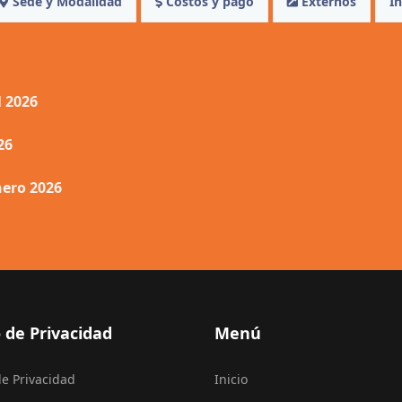
Sede y Modalidad
Costos y pago
Externos
In
l 2026
26
nero 2026
 de Privacidad
Menú
de Privacidad
Inicio