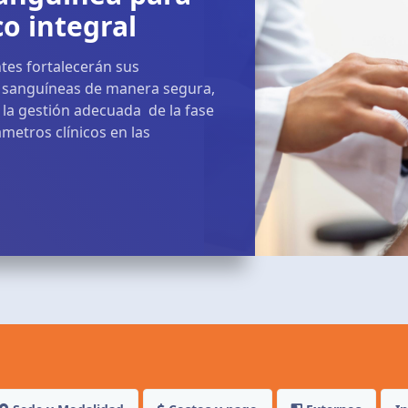
co integral
antes fortalecerán sus
 sanguíneas de manera segura,
la gestión adecuada de la fase
ámetros clínicos en las