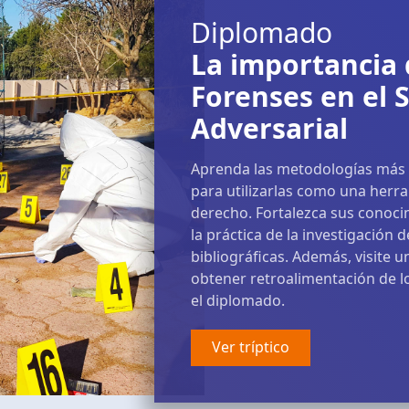
Diplomado
La importancia 
Forenses en el S
Adversarial
Aprenda las metodologías más i
para utilizarlas como una herra
derecho. Fortalezca sus conocim
la práctica de la investigación
bibliográficas. Además, visite 
obtener retroalimentación de l
el diplomado.
Ver tríptico