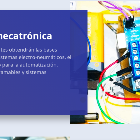
mecatrónica
antes obtendrán las bases
istemas electro-neumáticos, el
 para la automatización,
ramables y sistemas