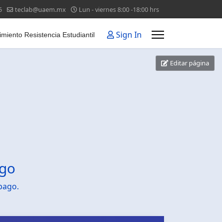
5
teclab@uaem.mx
Lun - viernes 8:00 -18:00 hrs
Sign In
miento Resistencia Estudiantil
Editar página
ago
pago.